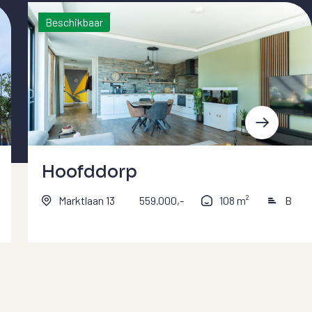
Beschikbaar
Hoofddorp
Marktlaan 13
559.000,-
108 m²
B