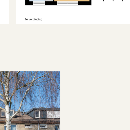
n overleg
Noord
2
83 m
chtertuin
2
15 m
chtertuin, voortuin
Verzorgd
rijstaand steen
2
6 m
akisolatie, dubbel glas, hr glas
Yes
2024
Gas
Eigendom