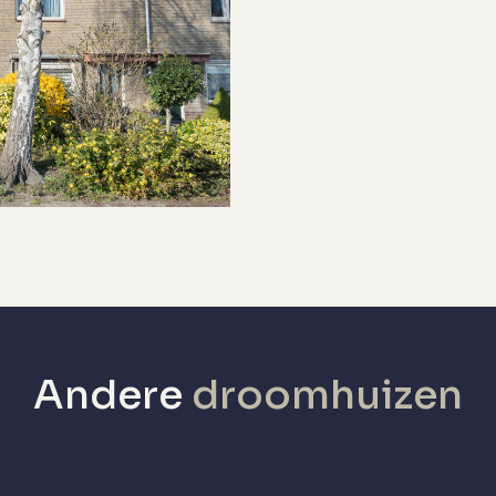
v ketel
v ketel
v kabel, buitenzonwering, dakraam,
lasvezel kabel, natuurlijke ventilatie
Geen garage
penbaar parkeren, op eigen terrein
Andere
droomhuizen