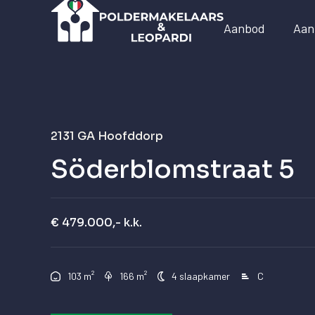
Aanbod
Aan
2131 GA
Hoofddorp
Söderblomstraat 5
€ 479.000,- k.k.
²
²
103 m
166 m
4 slaapkamer
C