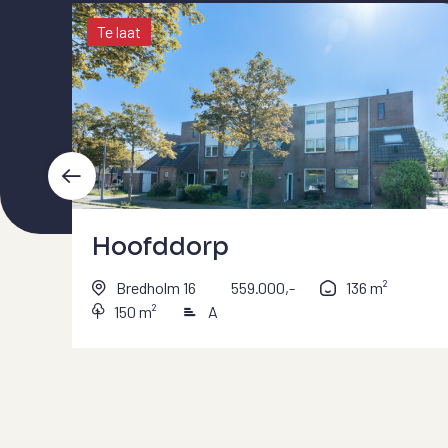
Te laat
Hoofddorp
Bredholm 16
559.000,-
136 m²
150 m²
A