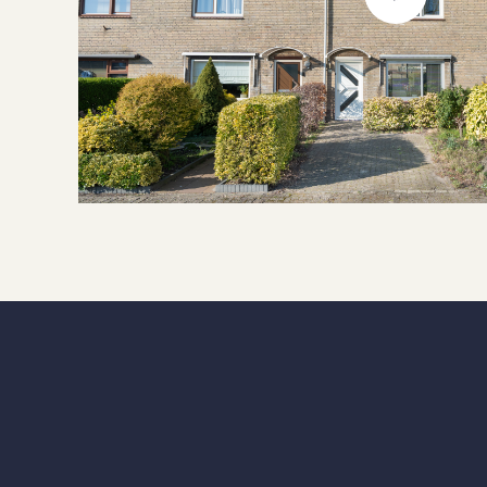
Heating types
C
Warm water type
C
T
Facilities
g
Garage type
Parking facilities
O