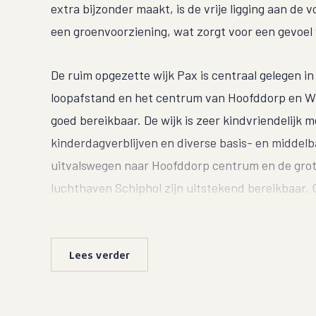
extra bijzonder maakt, is de vrije ligging aan de v
een groenvoorziening, wat zorgt voor een gevoel 
De ruim opgezette wijk Pax is centraal gelegen i
loopafstand en het centrum van Hoofddorp en Wi
goed bereikbaar. De wijk is zeer kindvriendelijk m
kinderdagverblijven en diverse basis- en middelb
uitvalswegen naar Hoofddorp centrum en de gro
luchthaven Schiphol zijn uitstekend bereikbaar. 
de nabije omgeving.
INDELING:
Lees verder
BEGANE GROND: