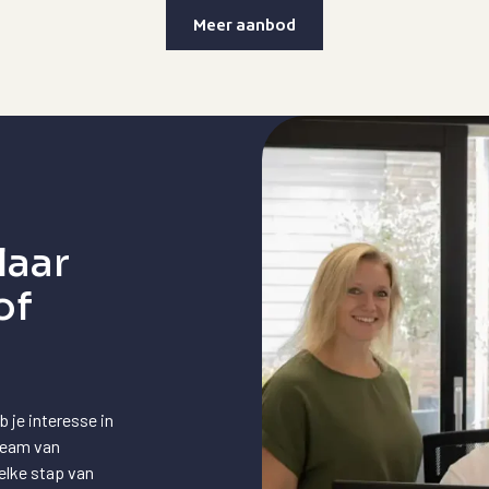
Meer aanbod
laar
of
 je interesse in
team van
elke stap van