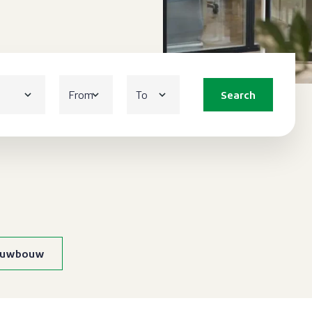
Search
euwbouw