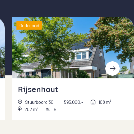
Onder bod
Rijsenhout
Stuurboord 30
595.000,-
108 m²
207 m²
B