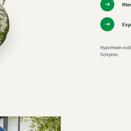
Ni
Exp
Hypotheek nod
Schiphol
.