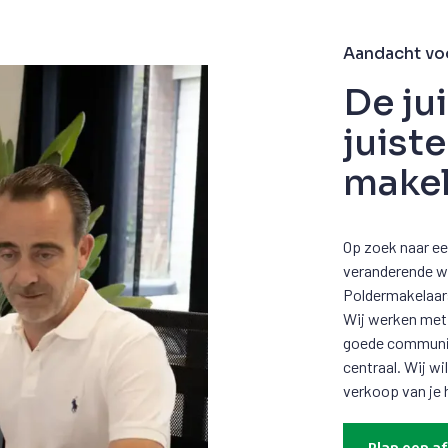
Aandacht vo
De ju
juist
makel
Op zoek naar ee
veranderende wo
Poldermakelaars 
Wij werken met 
goede communica
centraal. Wij wi
verkoop van je 