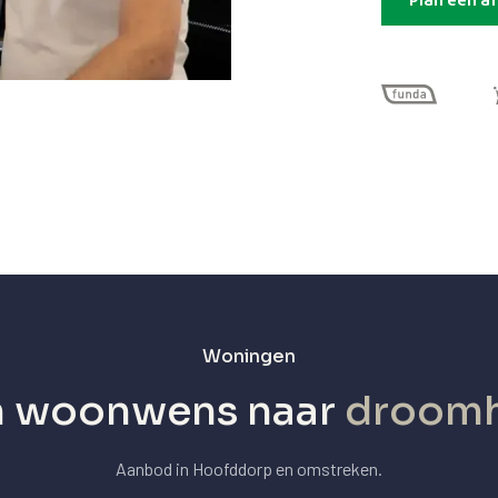
Plan een a
Woningen
n woonwens naar
droomh
Aanbod in Hoofddorp en omstreken.