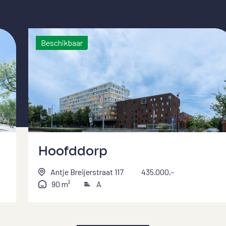
Beschikbaar
Hoofddorp
Antje Breijerstraat 117
435.000,-
90 m²
A