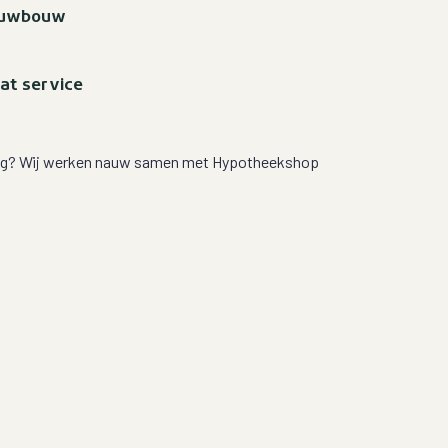
euwbouw
at service
ig? Wij werken nauw samen met
Hypotheekshop