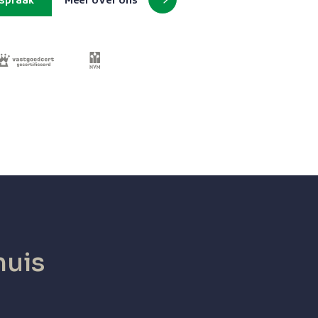
fspraak
Meer over ons
uis