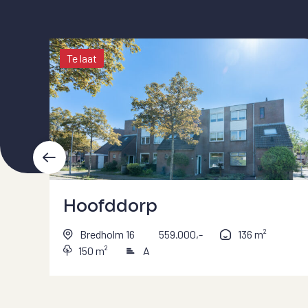
Te laat
Hoofddorp
Bredholm 16
559.000,-
136 m²
150 m²
A