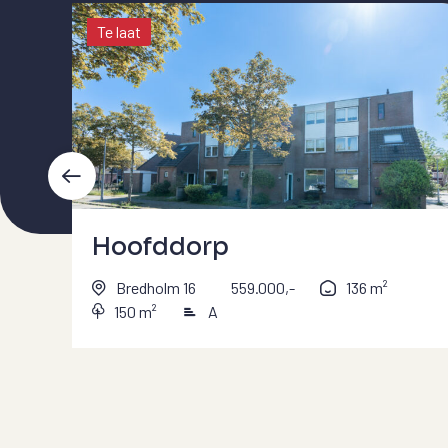
Te laat
Hoofddorp
Bredholm 16
559.000,-
136 m²
150 m²
A