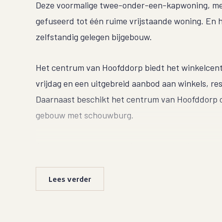
Deze voormalige twee-onder-een-kapwoning, met n
gefuseerd tot één ruime vrijstaande woning. En h
zelfstandig gelegen bijgebouw.
Het centrum van Hoofddorp biedt het winkelcen
vrijdag en een uitgebreid aanbod aan winkels, r
Daarnaast beschikt het centrum van Hoofddorp o
gebouw met schouwburg.
Op enkele minuten loopafstand ben je bij het bu
Stamplein, of zelf op Hoofddorp Station zelf. Va
goede verbindingen richting Haarlem, Schiphol,
Lees verder
richting van Den Haag en Leiden. Dit geldt teven
binnen een paar minuten zit je op de snelweg A4