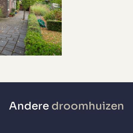
v ketel
v ketel
v kabel, glasvezel kabel
Geen garage
etaald parkeren, parkeervergunningen
Andere
droomhuizen