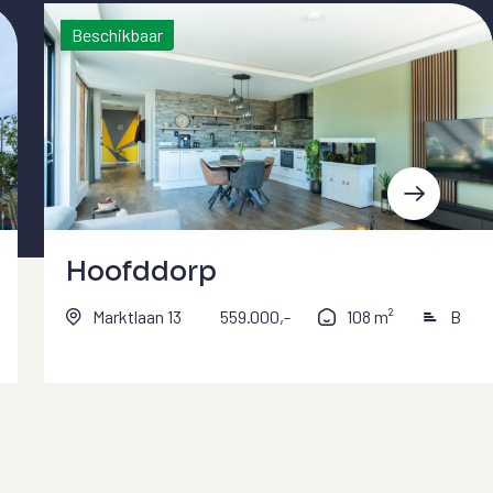
Beschikbaar
Hoofddorp
Marktlaan 13
559.000,-
108 m²
B