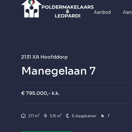
Aanbod
Aan
2131 XA
Hoofddorp
Manegelaan 7
€ 795.000,- k.k.
²
²
217 m
515 m
6 slaapkamer
F