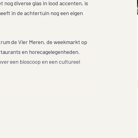
og diverse glas in lood accenten, is
eeft in de achtertuin nog een eigen
trum de Vier Meren, de weekmarkt op
estaurants en horecagelegenheden.
ver een bioscoop en een cultureel
sstation aan het Burgermeester van
nuit hier heb je met het openbaar vervoer
 Amstelveen, Amsterdam, maar ook in de
s voor de bereikbaarheid met de auto,
 richting Amsterdam of Den Haag.