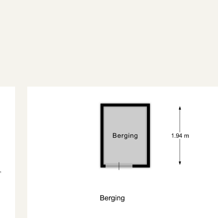
Bestaande bouw
lat dak
ortiekflat
2
olle eigendom, volle eigendom
Woonruimte
Woonruimte
oegankelijk voor ouderen, toegankelijk
oor minder validen
2001