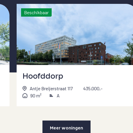
Beschikbaar
Hoofddorp
Antje Breijerstraat 117
435.000,-
90 m²
A
Meer woningen