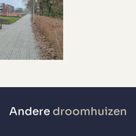
v ketel
echanische ventilatie, tv kabel, lift,
lasvezel kabel
Geen garage
etaald parkeren, parkeervergunningen
Yes
Andere
droomhuizen