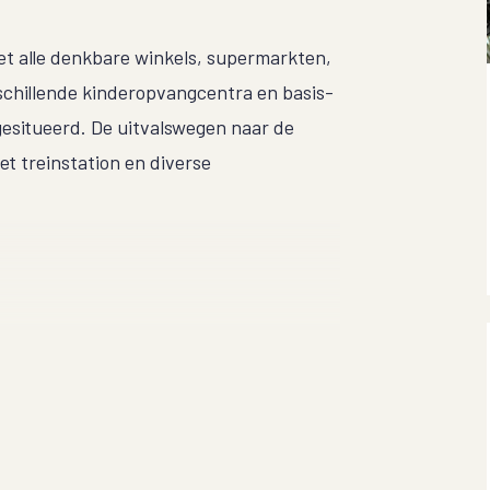
t alle denkbare winkels, supermarkten,
schillende kinderopvangcentra en basis-
gesitueerd. De uitvalswegen naar de
het treinstation en diverse
ap, lift, de bijbehorende privé-berging