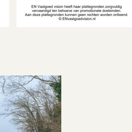
A
n centrum, in woonwijk, vrij uitzicht
Goed
026-02-11
n overleg
een tuin
Box
2
3 m
olledig geisoleerd
Yes
019
Gas
Eigendom
v ketel