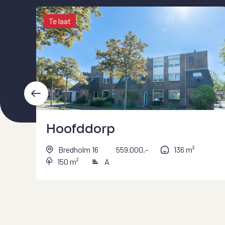
Te laat
Hoofddorp
Bredholm 16
559.000,-
136 m²
150 m²
A