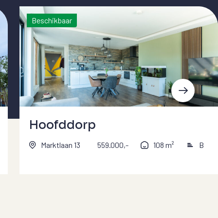
Beschikbaar
Hoofddorp
Marktlaan 13
559.000,-
108 m²
B