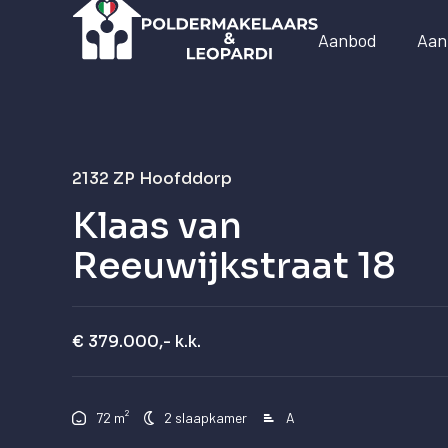
Aanbod
Aan
2132 ZP
Hoofddorp
Klaas van
Reeuwijkstraat 18
€ 379.000,- k.k.
²
72 m
2 slaapkamer
A