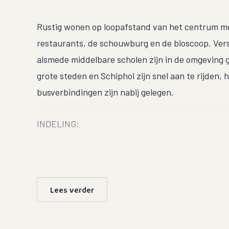
Rustig wonen op loopafstand van het centrum me
restaurants, de schouwburg en de bioscoop. Ver
alsmede middelbare scholen zijn in de omgeving 
grote steden en Schiphol zijn snel aan te rijden, 
busverbindingen zijn nabij gelegen.
INDELING:
BEGANE GROND:
Centrale entree, brievenbussen, bellentableau, tr
en de algemene (fietsen)berging.
Lees verder
EERSTE VERDIEPING: