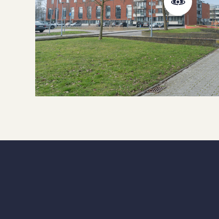
Warm water type
C
M
Facilities
g
Garage type
Parking facilities
B
VVE periodic contribution