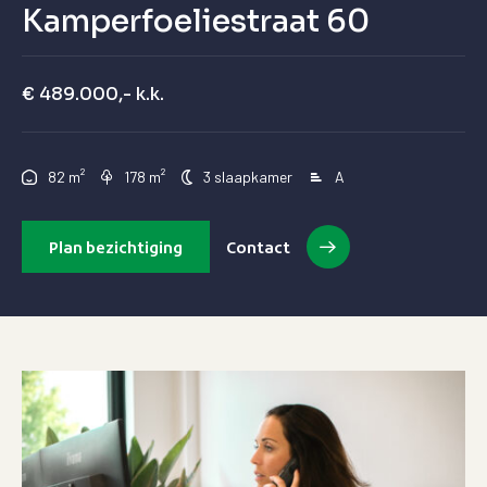
Kamperfoeliestraat 60
€ 489.000,- k.k.
²
²
82 m
178 m
3 slaapkamer
A
Plan bezichtiging
Contact