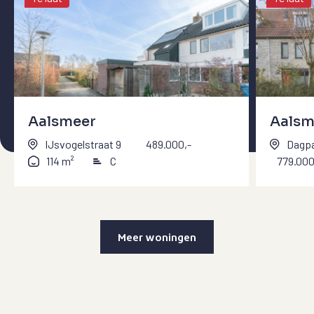
Aalsmeer
Aalsm
IJsvogelstraat 9
489.000,-
Dagp
114 m²
C
779.000
Meer woningen