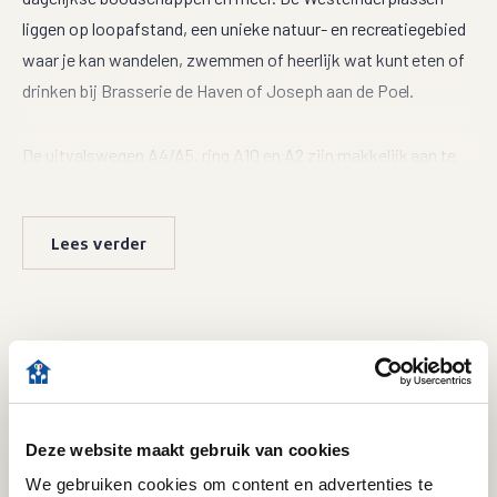
liggen op loopafstand, een unieke natuur- en recreatiegebied
waar je kan wandelen, zwemmen of heerlijk wat kunt eten of
drinken bij Brasserie de Haven of Joseph aan de Poel.
De uitvalswegen A4/A5, ring A10 en A2 zijn makkelijk aan te
rijden en brengen je zo naar de omgevingen van Schiphol,
Amsterdam, Haarlem of Leiden.
Lees verder
INDELING:
BEGANE GROND:
Entree, hal, meterkast, de ruime woonkamer is voorzien van
Specifications
elektrische vloerverwarming en heeft een half-open keuken in
U-opstelling, voorzien van een losse koel-vriescombinatie,
Transfer
Deze website maakt gebruik van cookies
spoelbak met kraan, 4-pits keramische kookplaat met
Status
Verkocht
We gebruiken cookies om content en advertenties te