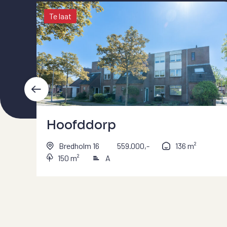
Te laat
Hoofddorp
Bredholm 16
559.000,-
136 m²
150 m²
A