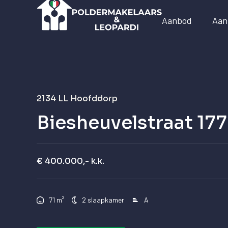
Aanbod
Aan
2134 LL
Hoofddorp
Biesheuvelstraat 177
€ 400.000,- k.k.
²
71 m
2 slaapkamer
A