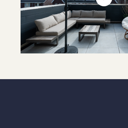
Boiler property
Heating types
C
Warm water type
C
Facilities
M
Garage type
Parking facilities
O
VVE periodic contribution