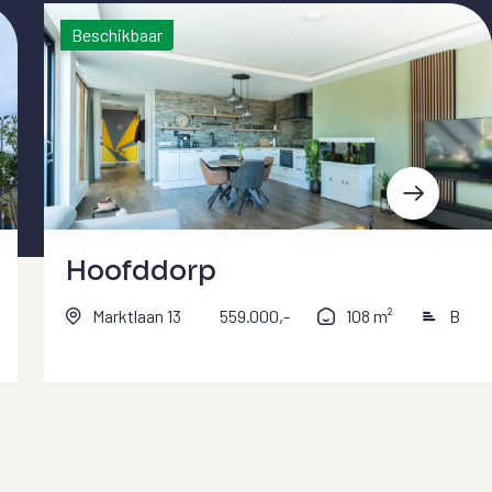
Beschikbaar
Hoofddorp
Marktlaan 13
559.000,-
108 m²
B