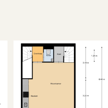
2
.009 m
Bestaande bouw
lat dak
2
Maisonnette
2
2
olle eigendom
Woonruimte
Woonruimte
2006
A