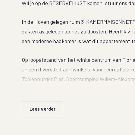
Wil je op de RESERVELIJST komen, stuur ons dan
In de Hoven gelegen ruim 3-KAMERMAISONNETTE 
dakterras gelegen op het zuidoosten. Heerlijk vri
een moderne badkamer is wat dit appartement te
Op loopafstand van het winkelcentrum van Flori
en een diversiteit aan winkels. Voor recreatie en
Toolenburger Plas, Sportcomplex Willem-Alexand
Kinderdagverblijven en basis- en middelbare schol
busverbindingen en wegen zijn nabij gelegen met 
de grote steden.
Lees verder
INDELING: