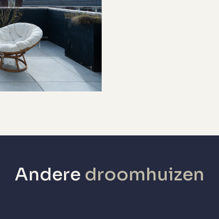
Eigendom
v ketel
v ketel
echanische ventilatie, airconditioning
Geen garage
penbaar parkeren, op eigen terrein
Yes
Andere
droomhuizen