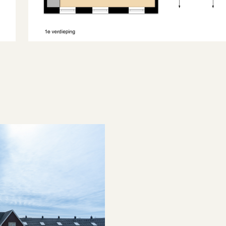
n woonwijk, vrij uitzicht
Goed
2026-04-02
n overleg
uidoost
2
26 m
Zonneterras
2
26 m
Zonneterras
Verzorgd
olledig geisoleerd
Yes
2020
Gas