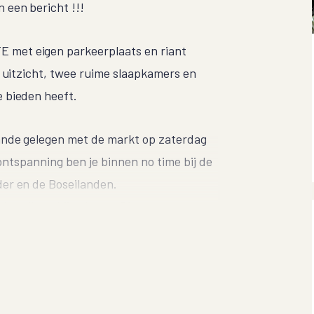
 een bericht !!!
met eigen parkeerplaats en riant
j uitzicht, twee ruime slaapkamers en
 bieden heeft.
ande gelegen met de markt op zaterdag
 ontspanning ben je binnen no time bij de
er en de Boseilanden.
en zijn nabij gelegen. Diverse
een snelle verbinding naar Schiphol en