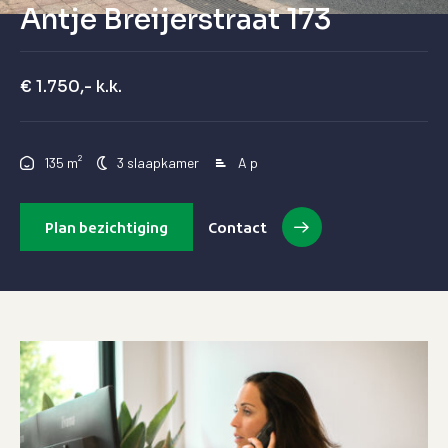
Antje Breijerstraat 173
€ 1.750,- k.k.
²
135 m
3 slaapkamer
A p
Plan bezichtiging
Contact