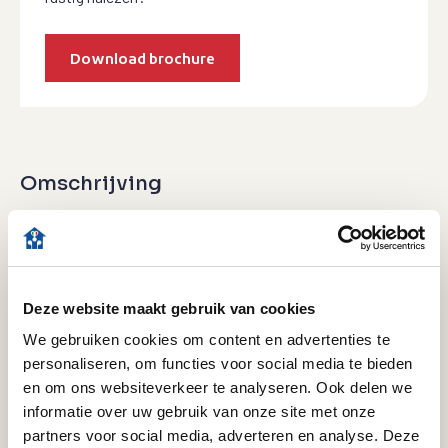
Download brochure
Omschrijving
Wonen in het centrum van Hoofddorp met alle denkbare
voorzieningen op loopafstand, dat kan in dit ruime 4-KAMER
APPARTEMENT, gelegen op de 7e verdieping. Een heerlijk vrij
uitzicht over groen, 3 ruime slaapkamers en 2 badkamers.
Deze website maakt gebruik van cookies
We gebruiken cookies om content en advertenties te
Rustig wonen op loopafstand van het centrum met alle
personaliseren, om functies voor social media te bieden
en om ons websiteverkeer te analyseren. Ook delen we
denkbare winkels, supermarkten, restaurants, de
informatie over uw gebruik van onze site met onze
schouwburg en de bioscoop. Verschillende
partners voor social media, adverteren en analyse. Deze
kinderopvangcentra en basis- alsmede middelbare scholen