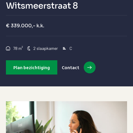
Witsmeerstraat 8
€ 339.000,- k.k.
²
78 m
2 slaapkamer
C
Plan bezichtiging
Contact