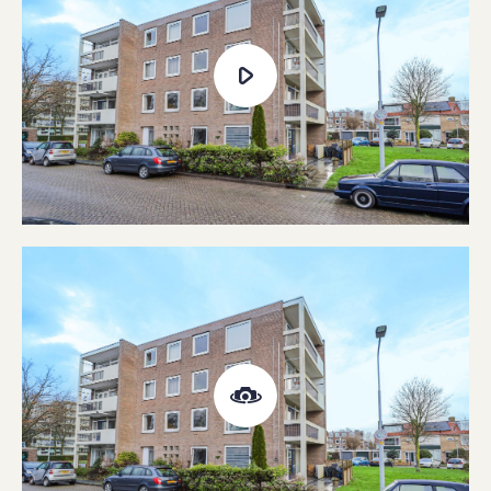
Boiler fuel type
Gas
Boiler property
Eigendom
Heating types
Cv ketel
Warm water type
Cv ketel
Facilities
Tv kabel, glasvezel kabel
Garage type
Geen garage
Parking facilities
Openbaar parkeren
VVE periodic contribution
Yes