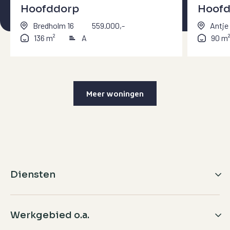
Hoofddorp
Hoof
Bredholm 16
559.000,-
Antje 
136 m²
A
90 m
Meer woningen
Diensten
Aankopen
Werkgebied o.a.
Verkopen