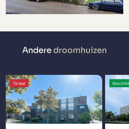
Andere
droomhuizen
Te laat
Beschik