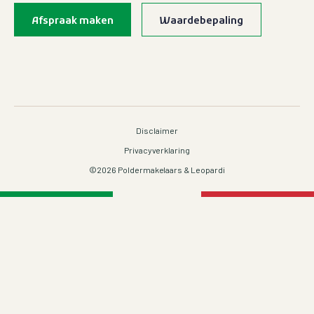
Bel
023-562 23 23
Makelaar Aalsmeer
Afspraak maken
Waardebepaling
Mail
info@poldermakelaars.nl
Disclaimer
Privacyverklaring
©2026 Poldermakelaars & Leopardi