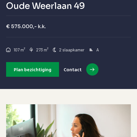
Oude Weerlaan 49
€ 575.000,- k.k.
²
²
107 m
273 m
2 slaapkamer
A
Plan bezichtiging
Contact