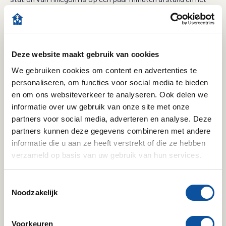
strand en de Waterleidingduinen zijn in de buurt te vinden. Via
de Weerlanervaart vaar je zo de Ringvaart op.
Deze website maakt gebruik van cookies
INDELING:
BEGANE GROND:
We gebruiken cookies om content en advertenties te
personaliseren, om functies voor social media te bieden
Zij-entree, ruime hal, garderobe, moderne meterkast, toilet
en om ons websiteverkeer te analyseren. Ook delen we
met fonteintje en de trapopgang. De woonkamer kijkt heerlijk
informatie over uw gebruik van onze site met onze
Lees verder
weg over het groen en beschikt over screens. De keuken is
partners voor social media, adverteren en analyse. Deze
aan de achterzijde gelegen en beschikt over een dubbele
partners kunnen deze gegevens combineren met andere
wasbak en de volgende inbouwapparatuur: 5 pits gasfornuis,
informatie die u aan ze heeft verstrekt of die ze hebben
afzuigkap, oven en vaatwasser. In de praktische bijkeuken
verzameld op basis van uw gebruik van hun services.
zijn de aansluitingen van de wasmachine en droger en hier
Specifications
Toestemmingsselectie
tref je tevens de Nefit HR combiketel (bouwjaar circa 2024).
Noodzakelijk
De garage heeft een elektrisch bedienbare kanteldeur. Achter
Transfer
in de tuin tref je een oude kas en berging voorzien van elektra.
Status
Verkocht
Voorkeuren