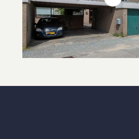
M
Facilities
s
Garage type
V
Parking facilities
O