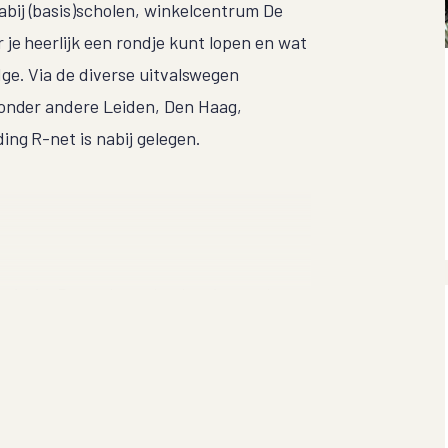
abij (basis)scholen, winkelcentrum De
je heerlijk een rondje kunt lopen en wat
ge. Via de diverse uitvalswegen
 onder andere Leiden, Den Haag,
ng R-net is nabij gelegen.
teintje. De moderne keuken is aan de
inbouwapparatuur zoals: kookplaat, oven,
ser. Verder beschikt de keuken over een
 De schuifpui brengt je in de op het
chterom. Aan de voorzijde van de woning