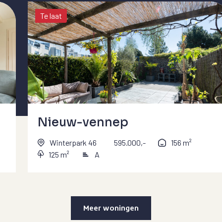
Te laat
Nieuw-vennep
Winterpark 46
595.000,-
156 m²
125 m²
A
Meer woningen