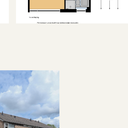
Noordwest
2
45 m
chtertuin
2
105 m
chtertuin, voortuin
Normaal
2
8 m
edeeltelijk dubbel glas
Yes
013
Gas
Eigendom
v ketel
v ketel