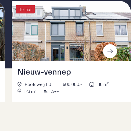
Te laat
Nieuw-vennep
Hoofdweg 1101
500.000,-
110 m²
123 m²
A++