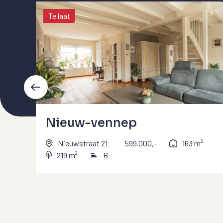
Te laat
Nieuw-vennep
Nieuwstraat 21
599.000,-
163 m²
219 m²
B