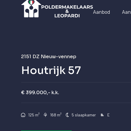
Aanbod
Aan
2151 DZ
Nieuw-vennep
Houtrijk 57
€ 399.000,- k.k.
²
²
125 m
168 m
5 slaapkamer
E