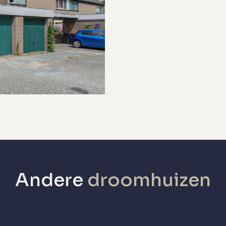
echanische ventilatie, tv kabel,
chuifpui, dakraam
rijstaand steen, carport
penbaar parkeren, op eigen terrein
Andere
droomhuizen