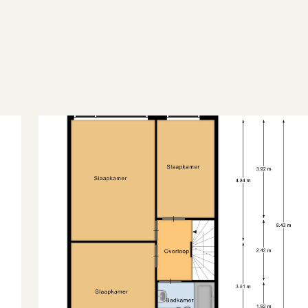
5.446 m
Bestaande bouw
Zadeldak
3
olle eigendom
Woonruimte
Woonruimte
972
E
n woonwijk
edelijk tot goed
2023-07-04
n overleg