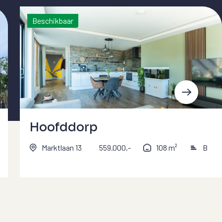
Beschikbaar
Hoofddorp
Marktlaan 13
559.000,-
108 m²
B