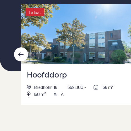
Te laat
Hoofddorp
Bredholm 16
559.000,-
136 m²
150 m²
A