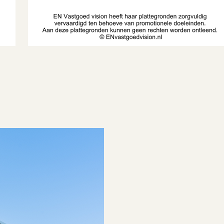
2003
A
n centrum, in woonwijk
Goed
2026-01-22
n overleg
een tuin
Box
2
6 m
olledig geisoleerd
Yes
2023
Gas