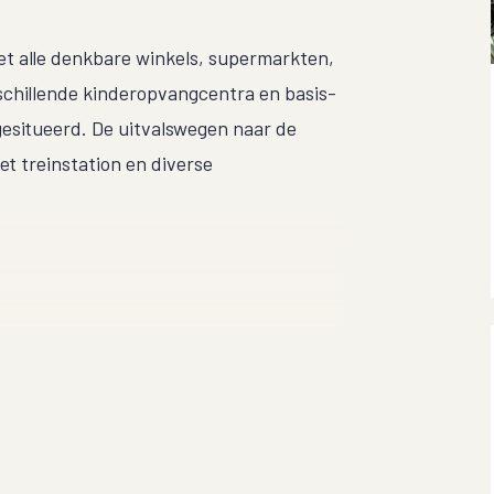
t alle denkbare winkels, supermarkten,
schillende kinderopvangcentra en basis-
gesitueerd. De uitvalswegen naar de
het treinstation en diverse
ift.
al binnen, waar zich ook de meterkast