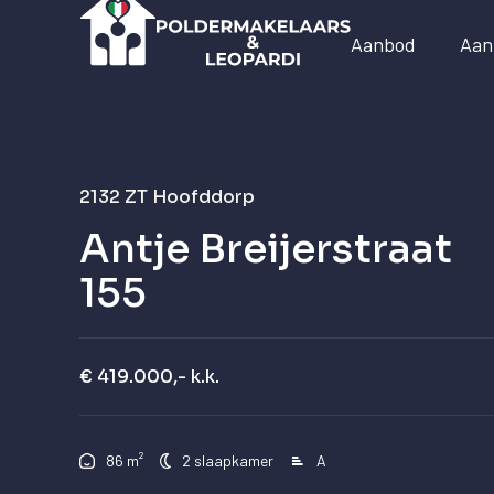
Aanbod
Aan
2132 ZT
Hoofddorp
Antje Breijerstraat
155
€ 419.000,- k.k.
²
86 m
2 slaapkamer
A