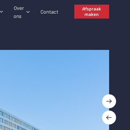
Over
Afspraak
Contact
maken
ons