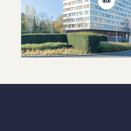
Boiler property
Heating types
C
Warm water type
C
M
Facilities
g
Garage type
P
B
Parking facilities
p
t
VVE periodic contribution