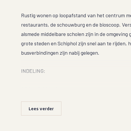
Rustig wonen op loopafstand van het centrum me
restaurants, de schouwburg en de bioscoop. Ver
alsmede middelbare scholen zijn in de omgeving 
grote steden en Schiphol zijn snel aan te rijden, 
busverbindingen zijn nabij gelegen.
INDELING:
BEGANE GROND:
Centrale entree, brievenbussen, trappenhuis en l
Lees verder
VIJFDE VERDIEPING:
Bij binnenkomst via de entree stap je de ruime h