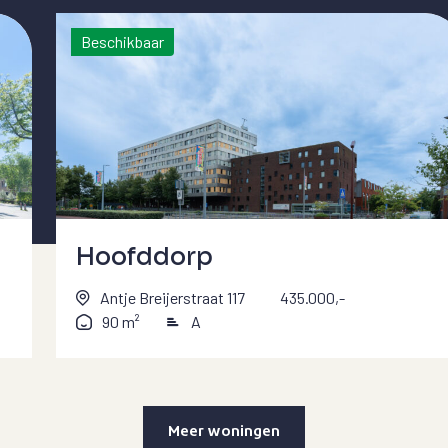
Beschikbaar
Hoofddorp
Antje Breijerstraat 117
435.000,-
90 m²
A
Meer woningen