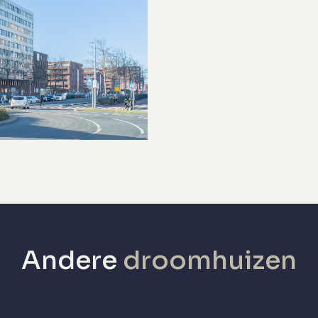
Eigendom
v ketel
v ketel
echanische ventilatie, tv kabel, lift,
lasvezel kabel
arkeerkelder
etaald parkeren, parkeergarage,
arkeervergunningen, op afgesloten
errein
Yes
Andere
droomhuizen