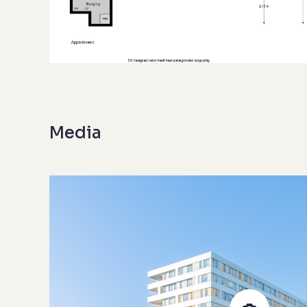
Additional
Construction year
Energy label
Situation
I
Quality home
Offered since
Media
Acceptance
I
Garden type
G
Shed / storage type
Surface storage space
1
Insulation type
V
Central heating boiler
Boiler construction year
Boiler fuel type